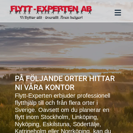
PÅ FÖLJANDE ORTER HITTAR
NI VÅRA KONTOR
Flytt-Experten erbjuder professionell
flytthjälp till och från flera orter i
Sverige. Oavsett om du planerar en
flytt inom Stockholm, Linköping,
Nyköping, Eskilstuna, Södertälje,
Katrineholm eller Norrköping, kan du