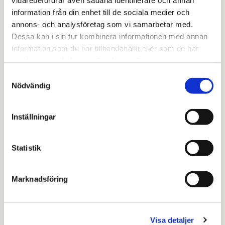
information från din enhet till de sociala medier och
annons- och analysföretag som vi samarbetar med.
Dessa kan i sin tur kombinera informationen med annan
information som du har tillhandahållit eller som de har
Norrköping
samlat in när du har använt deras tjänster.
Samtyckesval
Nödvändig
Inställningar
Statistik
Marknadsföring
Linköping
Visa detaljer