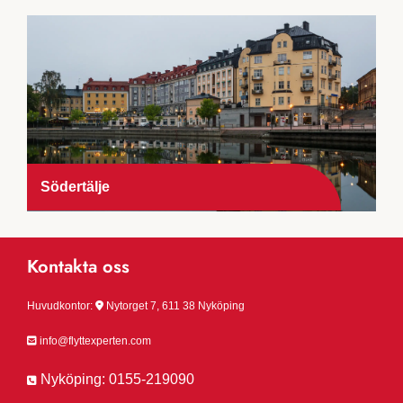
Södertälje
Kontakta oss
Huvudkontor:

Nytorget 7, 611 38 Nyköping

info@flyttexperten.com
Nyköping:
0155-219090
