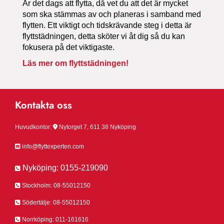
Är det dags att flytta, då vet du att det är mycket
som ska stämmas av och planeras i samband med
flytten. Ett viktigt och tidskrävande steg i detta är
flyttstädningen, detta sköter vi åt dig så du kan
fokusera på det viktigaste.
Läs mer om flyttstädningen!
Kontakta oss
Huvudkontor:

Nytorget 7, 611 38 Nyköping

info@flyttexperten.com
Nyköping:
0155-219090


Stockholm:
08-55012150

Södertälje:
08-55012150

Norrköping:
011-161616