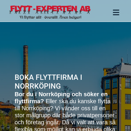
BOKA FLYTTFIRMA I
NORRKÖPING
Bor du i Norrköping och söker en
flyttfirma?
Eller ska du kanske flytta
till Norrköping? Vi vänder oss till en
stor målgrupp där både privatpersoner
och företag ingår. Då vi valt att vara så
flexibla som möjligt kan vi erbjuda olika