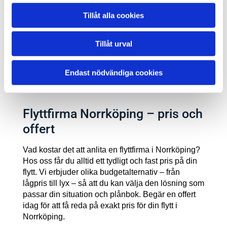
Utlandsflytt
- Flytta tryggt och bekvämt in
Tillåt alla cookies
eller ut ur Sverige från eller till Europa, till ett
bra pris.
Tillåt urval
Endast nödvändiga cookies
Flyttfirma Norrköping – pris och
offert
Vad kostar det att anlita en flyttfirma i Norrköping?
Hos oss får du alltid ett tydligt och fast pris på din
flytt. Vi erbjuder olika budgetalternativ – från
lågpris till lyx – så att du kan välja den lösning som
passar din situation och plånbok. Begär en offert
idag för att få reda på exakt pris för din flytt i
Norrköping.