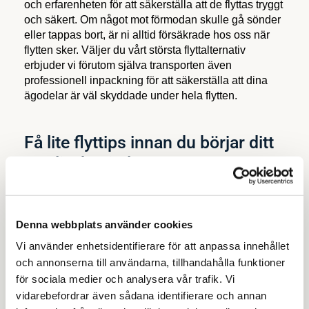
och erfarenheten för att säkerställa att de flyttas tryggt
och säkert. Om något mot förmodan skulle gå sönder
eller tappas bort, är ni alltid försäkrade hos oss när
flytten sker. Väljer du vårt största flyttalternativ
erbjuder vi förutom själva transporten även
professionell inpackning för att säkerställa att dina
ägodelar är väl skyddade under hela flytten.
Få lite flyttips innan du börjar ditt
nya livskapitel
Att flytta tar både tid och energi, men det kan
samtidigt bli något riktigt kul. Det viktiga är att du gör
Denna webbplats använder cookies
det rätt och gör en checklista med allt som behövs
innan du drar iväg med ditt flyttlass. Det gäller att
Vi använder enhetsidentifierare för att anpassa innehållet
packa rätt, göra adressändringar och markera upp
och annonserna till användarna, tillhandahålla funktioner
dina kartonger så du slipper leta senare.
för sociala medier och analysera vår trafik. Vi
Läs mer i vår artikel om flyttips!
vidarebefordrar även sådana identifierare och annan